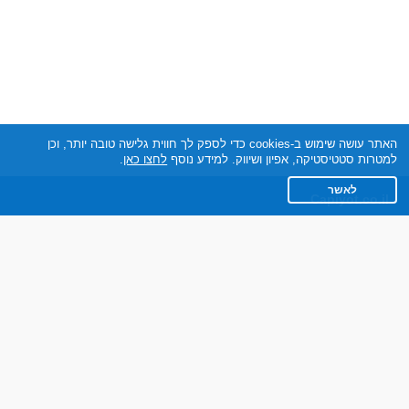
האתר עושה שימוש ב-cookies כדי לספק לך חווית גלישה טובה יותר, וכן
למטרות סטטיסטיקה, אפיון ושיווק. למידע נוסף
לחצו כאן
.
לאשר
Capiyot.co.il
תקנון
מדיניות הפרטיות
שאלות נפוצות
צרו קשר
אתר רגיל
חוות דעת של גולשים
לאנשים עם מוגבליות
חבר ברשת בינלאומית של אתרי היכרויות, בבעלות ובניהול חברת DABLTECH
LTD, ישראל.