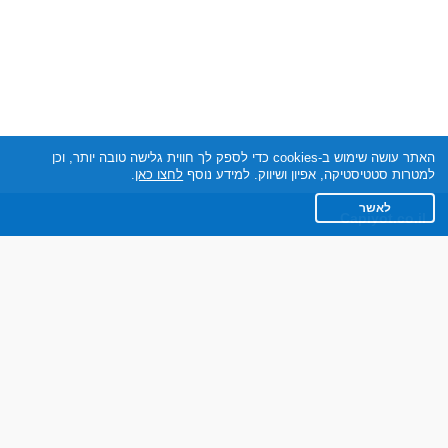
האתר עושה שימוש ב-cookies כדי לספק לך חווית גלישה טובה יותר, וכן
למטרות סטטיסטיקה, אפיון ושיווק. למידע נוסף
לחצו כאן
.
לאשר
Capiyot.co.il
תקנון
מדיניות הפרטיות
שאלות נפוצות
צרו קשר
אתר רגיל
חוות דעת של גולשים
לאנשים עם מוגבליות
חבר ברשת בינלאומית של אתרי היכרויות, בבעלות ובניהול חברת DABLTECH
LTD, ישראל.