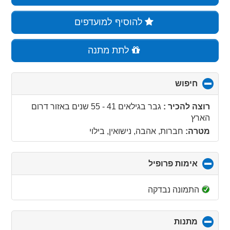
להוסיף למועדפים
לתת מתנה
חיפוש
click
to
collapse
רוצה להכיר :
גבר בגילאים 41 - 55 שנים
באזור
דרום
contents
הארץ
מטרה:
חברות, אהבה, נישואין, בילוי
אימות פרופיל
click
to
collapse
התמונה נבדקה
contents
מתנות
click