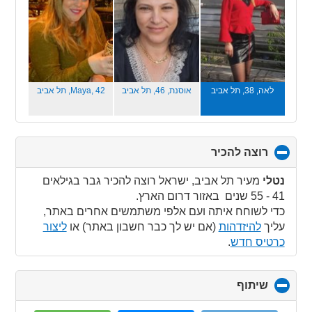
לאה, 38,
תל אביב
אוסנת, 46,
תל אביב
Maya, 42,
תל אביב
רוצה להכיר
click
to
collapse
נטלי
מעיר תל אביב, ישראל רוצה להכיר גבר בגילאים
contents
41 - 55 שנים באזור דרום הארץ.
כדי לשוחח איתה ועם אלפי משתמשים אחרים באתר,
עליך
להיזדהות
(אם יש לך כבר חשבון באתר) או
ליצור
כרטיס חדש
.
שיתוף
click
to