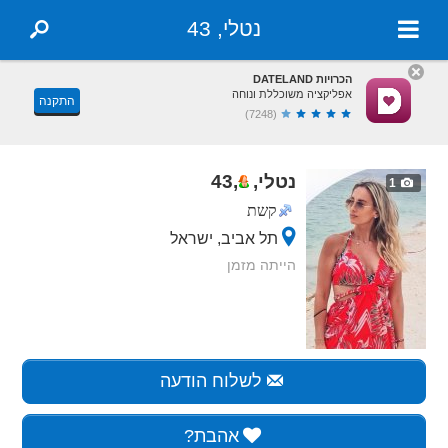
נטלי, 43
הכרויות DATELAND
אפליקציה משוכללת ונוחה
התקנה
(7248)
נטלי,
,
43
1
קשת
תל אביב, ישראל
הייתה מזמן
לשלוח הודעה
אהבת?