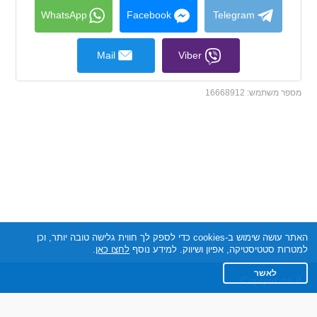
collapse
contents
WhatsApp
Facebook
Telegram
Mail
Viber
מספר משתמש:
16668912
האתר עושה שימוש ב-cookies כדי לספק לך חווית גלישה טובה יותר, וכן
למטרות סטטיסטיקה, אפיון ושיווק. למידע נוסף
לחצו כאן
.
לאשר
Capiyot.co.il
תקנון
מדיניות הפרטיות