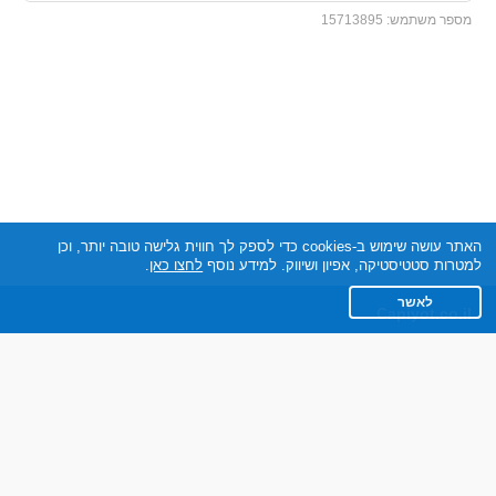
מספר משתמש:
15713895
האתר עושה שימוש ב-cookies כדי לספק לך חווית גלישה טובה יותר, וכן
למטרות סטטיסטיקה, אפיון ושיווק. למידע נוסף
לחצו כאן
.
לאשר
Capiyot.co.il
תקנון
מדיניות הפרטיות
שאלות נפוצות
צרו קשר
אתר רגיל
חוות דעת של גולשים
לאנשים עם מוגבליות