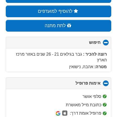
להוסיף למועדפים
לתת מתנה
חיפוש
click
to
collapse
רוצה להכיר :
גבר בגילאים 21 - 26 שנים
באזור
מרכז
contents
הארץ
מטרה:
אהבה, נישואין
אימות פרופיל
click
to
collapse
סלפי אושר
contents
כתובת מייל מאושרת
פרופיל אומת דרך: