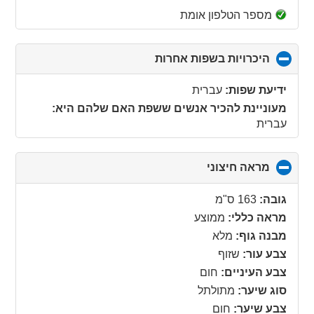
מספר הטלפון אומת
היכרויות בשפות אחרות
click
to
collapse
ידיעת שפות:
עברית
contents
מעוניינת להכיר אנשים ששפת האם שלהם היא:
עברית
מראה חיצוני
click
to
collapse
גובה:
163 ס"מ
contents
מראה כללי:
ממוצע
מבנה גוף:
מלא
צבע עור:
שזוף
צבע העיניים:
חום
סוג שיער:
מתולתל
צבע שיער:
חום