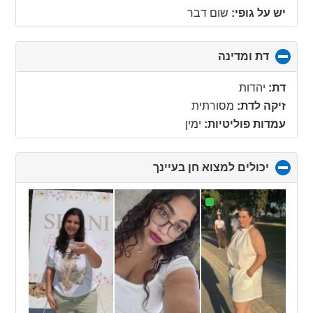
יש על גופי:
שום דבר
דת ומדינה
click
to
collapse
דת:
יהדות
contents
זיקה לדת:
מסורתית
עמדות פוליטיות:
ימין
יכולים למצוא חן בעיינך
click
to
collapse
contents