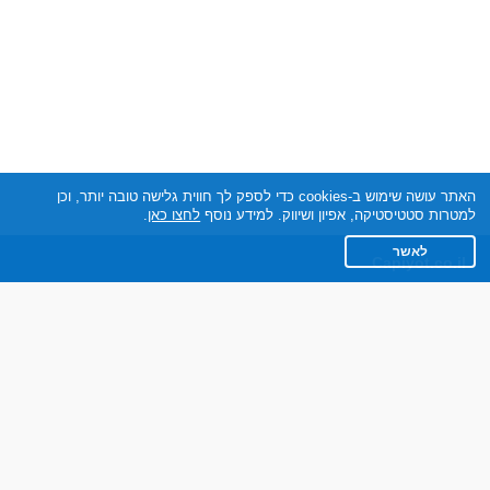
האתר עושה שימוש ב-cookies כדי לספק לך חווית גלישה טובה יותר, וכן
למטרות סטטיסטיקה, אפיון ושיווק. למידע נוסף
לחצו כאן
.
לאשר
Capiyot.co.il
תקנון
מדיניות הפרטיות
שאלות נפוצות
צרו קשר
אתר רגיל
חוות דעת של גולשים
לאנשים עם מוגבליות
חבר ברשת בינלאומית של אתרי היכרויות, בבעלות ובניהול חברת DABLTECH