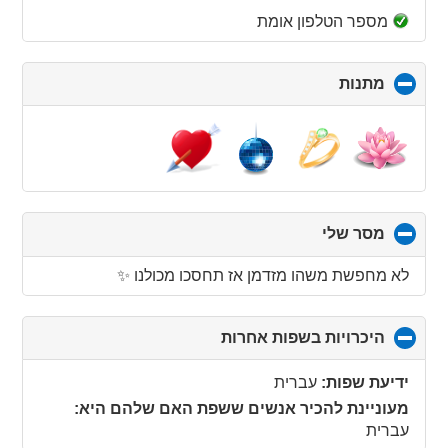
מספר הטלפון אומת
מתנות
click
to
collapse
contents
מסר שלי
click
to
collapse
לא מחפשת משהו מזדמן אז תחסכו מכולנו ✨
contents
היכרויות בשפות אחרות
click
to
collapse
ידיעת שפות:
עברית
contents
מעוניינת להכיר אנשים ששפת האם שלהם היא:
עברית