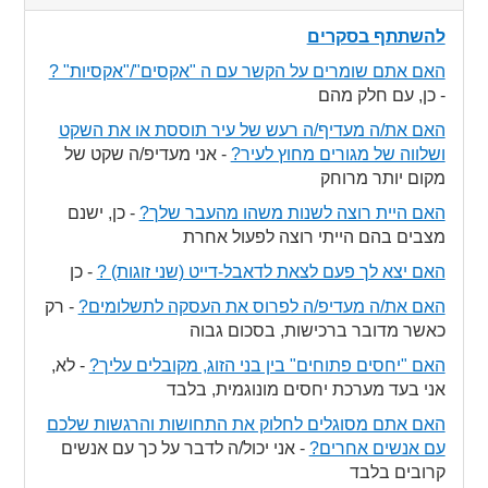
to
collapse
להשתתף בסקרים
contents
האם אתם שומרים על הקשר עם ה "אקסים"/"אקסיות" ?
-
כן, עם חלק מהם
האם את/ה מעדיף/ה רעש של עיר תוססת או את השקט
ושלווה של מגורים מחוץ לעיר?
-
אני מעדיפ/ה שקט של
מקום יותר מרוחק
האם היית רוצה לשנות משהו מהעבר שלך?
-
כן, ישנם
מצבים בהם הייתי רוצה לפעול אחרת
האם יצא לך פעם לצאת לדאבל-דייט (שני זוגות) ?
-
כן
האם את/ה מעדיפ/ה לפרוס את העסקה לתשלומים?
-
רק
כאשר מדובר ברכישות, בסכום גבוה
האם "יחסים פתוחים" בין בני הזוג, מקובלים עליך?
-
לא,
אני בעד מערכת יחסים מונוגמית, בלבד
האם אתם מסוגלים לחלוק את התחושות והרגשות שלכם
עם אנשים אחרים?
-
אני יכול/ה לדבר על כך עם אנשים
קרובים בלבד