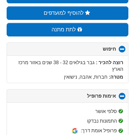
להוסיף למועדפים
לתת מתנה
חיפוש
click
to
collapse
רוצה להכיר :
גבר בגילאים 32 - 38 שנים
באזור
מרכז
contents
הארץ
מטרה:
חברות, אהבה, נישואין
אימות פרופיל
click
to
collapse
סלפי אושר
contents
התמונות נבדקו
פרופיל אומת דרך: