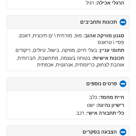
הרגלי אכילה:
רגיל
תכונות ותחביבים
click
to
collapse
סגנון מוזיקה אהוב:
פופ, מזרחית \ ים תיכונית, דאנס,
contents
פסיי \ טראנס
תחומי עניין:
בעלי חיים, מוזיקה, בישול, טיולים, ריקודים
תכונות אישיות:
בטוחה בעצמה, מתחשבת, חברותית,
אוהבת לצחוק, כריזמתית, אנרגטית, אכפתית
פרטים נוספים
click
to
collapse
חיית מחמד:
כלב
contents
רישיון נהיגה:
ישנו
כלי תחבורה אישי:
רכב
הצבעה בסקרים
click