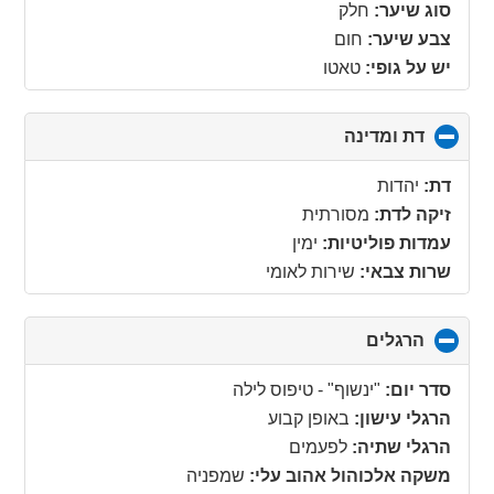
סוג שיער:
חלק
צבע שיער:
חום
יש על גופי:
טאטו
דת ומדינה
click
to
collapse
דת:
יהדות
contents
זיקה לדת:
מסורתית
עמדות פוליטיות:
ימין
שרות צבאי:
שירות לאומי
הרגלים
click
to
collapse
סדר יום:
"ינשוף" - טיפוס לילה
contents
הרגלי עישון:
באופן קבוע
הרגלי שתיה:
לפעמים
משקה אלכוהול אהוב עלי:
שמפניה