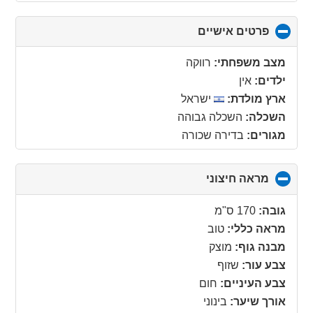
פרטים אישיים
click
to
collapse
מצב משפחתי:
רווקה
contents
ילדים:
אין
ארץ מולדת:
ישראל
השכלה:
השכלה גבוהה
מגורים:
בדירה שכורה
מראה חיצוני
click
to
collapse
גובה:
170 ס"מ
contents
מראה כללי:
טוב
מבנה גוף:
מוצק
צבע עור:
שזוף
צבע העיניים:
חום
אורך שיער:
בינוני