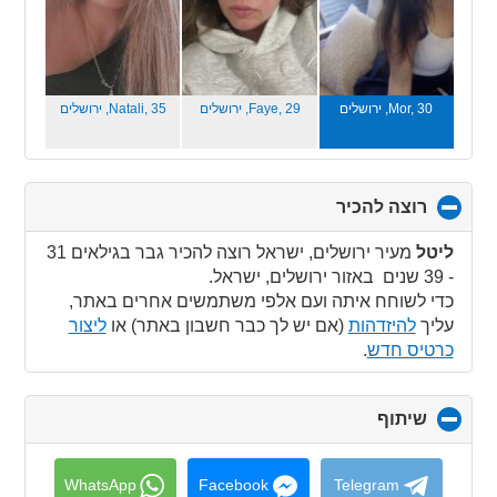
Mor, 30,
ירושלים
Faye, 29,
ירושלים
Natali, 35,
ירושלים
רוצה להכיר
click
to
collapse
ליטל
מעיר ירושלים, ישראל רוצה להכיר גבר בגילאים 31
contents
- 39 שנים באזור ירושלים, ישראל.
כדי לשוחח איתה ועם אלפי משתמשים אחרים באתר,
עליך
להיזדהות
(אם יש לך כבר חשבון באתר) או
ליצור
כרטיס חדש
.
שיתוף
click
to
collapse
contents
WhatsApp
Facebook
Telegram