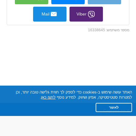
Mail
Viber
מספר משתמש:
16338645
האתר עושה שימוש ב-cookies כדי לספק לך חווית גלישה טובה יותר, וכן
למטרות סטטיסטיקה, אפיון ושיווק. למידע נוסף
לחצו כאן
.
לאשר
Capiyot.co.il
תקנון
מדיניות הפרטיות
שאלות נפוצות