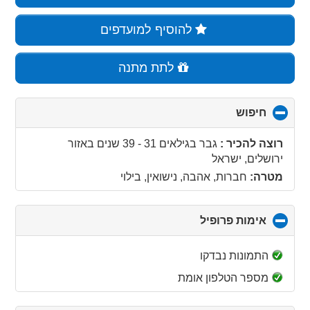
להוסיף למועדפים
לתת מתנה
חיפוש
click
to
collapse
רוצה להכיר :
גבר בגילאים 31 - 39 שנים
באזור
contents
ירושלים, ישראל
מטרה:
חברות, אהבה, נישואין, בילוי
אימות פרופיל
click
to
collapse
התמונות נבדקו
contents
מספר הטלפון אומת