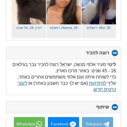
Mor, 30,
ירושלים
Hanna, 26,
רחובות
דורין, 28,
תל אביב
רוצה להכיר
click
to
collapse
לינוי
מעיר אלפי מנשה, ישראל רוצה להכיר גבר בגילאים
contents
18 - 45 שנים באזור מרכז הארץ.
כדי לשוחח איתה ועם אלפי משתמשים אחרים באתר,
עליך
להיזדהות
(אם יש לך כבר חשבון באתר) או
ליצור
כרטיס חדש
.
שיתוף
click
to
collapse
contents
WhatsApp
Facebook
Telegram