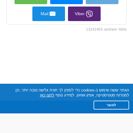
Mail
Viber
מספר משתמש:
13242463
האתר עושה שימוש ב-cookies כדי לספק לך חווית גלישה טובה יותר, וכן
למטרות סטטיסטיקה, אפיון ושיווק. למידע נוסף
לחצו כאן
.
לאשר
Capiyot.co.il
תקנון
מדיניות הפרטיות
שאלות נפוצות