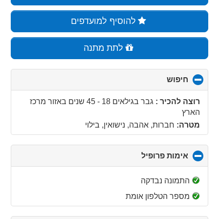
להוסיף למועדפים
לתת מתנה
חיפוש
click
to
collapse
רוצה להכיר :
גבר בגילאים 18 - 45 שנים
באזור
מרכז
contents
הארץ
מטרה:
חברות, אהבה, נישואין, בילוי
אימות פרופיל
click
to
collapse
התמונה נבדקה
contents
מספר הטלפון אומת