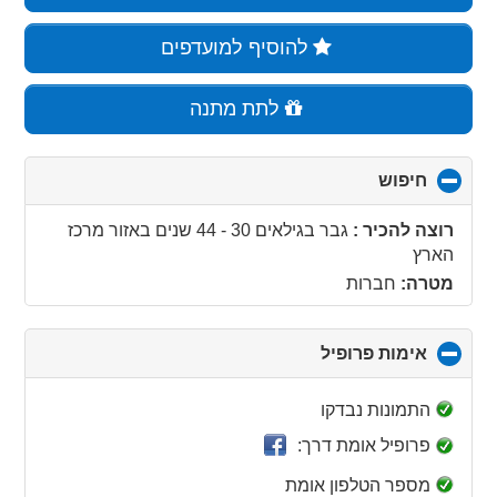
להוסיף למועדפים
לתת מתנה
חיפוש
click
to
collapse
רוצה להכיר :
גבר בגילאים 30 - 44 שנים
באזור
מרכז
contents
הארץ
מטרה:
חברות
אימות פרופיל
click
to
collapse
התמונות נבדקו
contents
פרופיל אומת דרך:
מספר הטלפון אומת