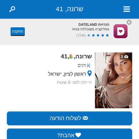
שרונה, 41
הכרויות DATELAND
אפליקציה משוכללת ונוחה
התקנה
(7248)
שרונה,
,
41
3
דגים
ראשון לציון, ישראל
הייתה לפני 8 שעות
לשלוח הודעה
אהבת?