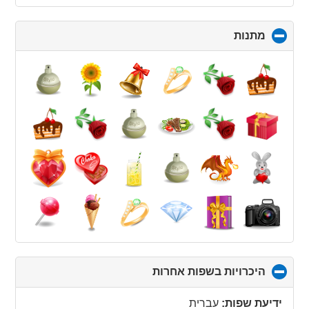
מתנות
click
to
collapse
contents
היכרויות בשפות אחרות
click
to
collapse
ידיעת שפות:
עברית