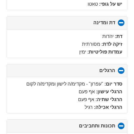
יש על גופי:
טאטו
דת ומדינה
click
to
collapse
דת:
יהדות
contents
זיקה לדת:
מסורתית
עמדות פוליטיות:
ימין
הרגלים
click
to
collapse
סדר יום:
"עפרון" - מקדימ/ה לישון ומקדימ/ה לקום
contents
הרגלי עישון:
אף פעם
הרגלי שתיה:
אף פעם
הרגלי אכילה:
רגיל
תכונות ותחביבים
click
to