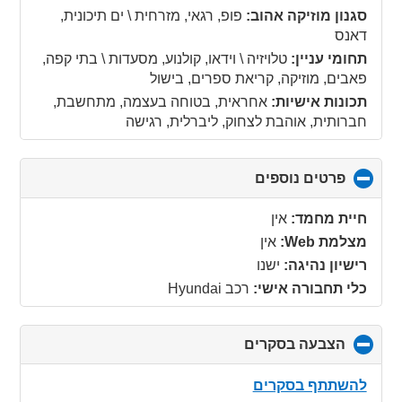
collapse
סגנון מוזיקה אהוב:
פופ, רגאי, מזרחית \ ים תיכונית,
contents
דאנס
תחומי עניין:
טלויזיה \ וידאו, קולנוע, מסעדות \ בתי קפה,
פאבים, מוזיקה, קריאת ספרים, בישול
תכונות אישיות:
אחראית, בטוחה בעצמה, מתחשבת,
חברותית, אוהבת לצחוק, ליברלית, רגישה
פרטים נוספים
click
to
collapse
חיית מחמד:
אין
contents
מצלמת Web:
אין
רישיון נהיגה:
ישנו
כלי תחבורה אישי:
רכב Hyundai
הצבעה בסקרים
click
to
collapse
להשתתף בסקרים
contents