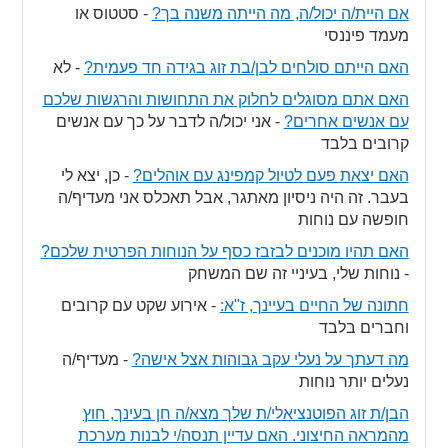
אם היית/ה יכול/ה, מה הייתה משנה בך?
-
סטטוס או
מעמד פיננסי
האם הייתם סולחים לבן/בת זוג בגידה חד פעמית?
-
לא
האם אתם מסוגלים לחלוק את התחושות והרגשות שלכם
עם אנשים אחרים?
-
אני יכול/ה לדבר על כך עם אנשים
קרובים בלבד
האם יצאת פעם לטיול קמפינג עם אוהלים?
-
כן, יצא לי
בעבר. זה היה ניסיון מאתגר, אבל תאכלס אני מעדיף/ה
חופשה עם נוחות
האם תהיו מוכנים לבזבז כסף על הנוחות הפרטית שלכם?
-
נוחות שלי, בעיניי זה שם המשחק
חתונה של החיים בעיינך, ז"א:
-
אירוע שקט עם קרובים
וחברים בלבד
מה דעתך על נעלי עקב גבוהות אצל אישה?
-
מעדיף/ה
נעלים יותר נוחות
הבן/ת זוג הפוטנציאלי/ת שלך מצא/ה חן בעינך, חוץ
מהמראה החיצוני. האם עדיין תנסה/י לבנות מערכת