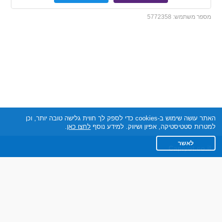
מספר משתמש:
5772358
האתר עושה שימוש ב-cookies כדי לספק לך חווית גלישה טובה יותר, וכן
למטרות סטטיסטיקה, אפיון ושיווק. למידע נוסף
לחצו כאן
.
לאשר
Capiyot.co.il
תקנון
מדיניות הפרטיות
שאלות נפוצות
צרו קשר
אתר רגיל
חוות דעת של גולשים