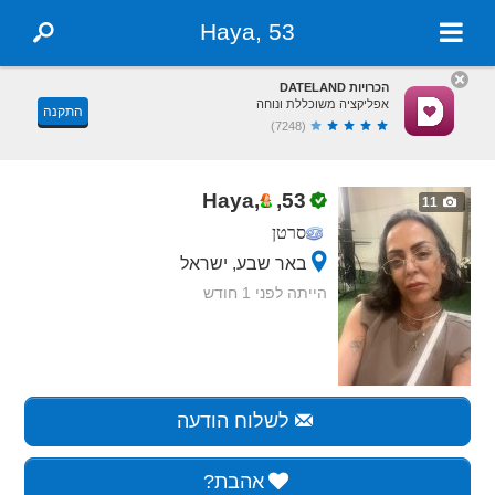
Haya, 53
הכרויות DATELAND
אפליקציה משוכללת ונוחה
התקנה
(7248)
Haya,
,
53
11
סרטן
באר שבע, ישראל
הייתה לפני 1 חודש
לשלוח הודעה
אהבת?