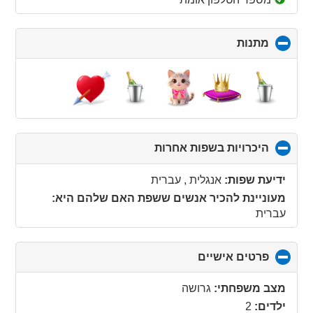
מתנות
click
to
collapse
contents
היכרויות בשפות אחרות
click
to
collapse
ידיעת שפות:
אנגלית , עברית
contents
מעוניינת להכיר אנשים ששפת האם שלהם היא:
עברית
פרטים אישיים
click
to
collapse
מצב משפחתי:
גרושה
contents
ילדים:
2