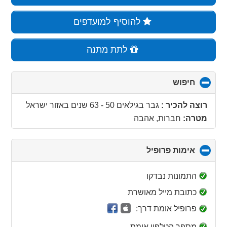
להוסיף למועדפים
לתת מתנה
חיפוש
click
to
collapse
רוצה להכיר :
גבר בגילאים 50 - 63 שנים
באזור
ישראל
contents
מטרה:
חברות, אהבה
אימות פרופיל
click
to
collapse
התמונות נבדקו
contents
כתובת מייל מאושרת
פרופיל אומת דרך:
מספר הטלפון אומת