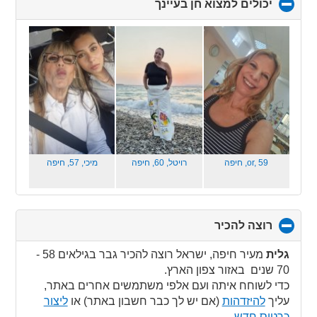
יכולים למצוא חן בעיינך
click
to
collapse
contents
or, 59,
חיפה
רויטל, 60,
חיפה
מיכי, 57,
חיפה
רוצה להכיר
click
to
collapse
גלית
מעיר חיפה, ישראל רוצה להכיר גבר בגילאים 58 -
contents
70 שנים באזור צפון הארץ.
כדי לשוחח איתה ועם אלפי משתמשים אחרים באתר,
עליך
להיזדהות
(אם יש לך כבר חשבון באתר) או
ליצור
כרטיס חדש
.