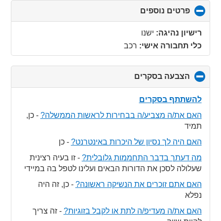
פרטים נוספים
click
to
collapse
רישיון נהיגה:
ישנו
contents
כלי תחבורה אישי:
רכב
הצבעה בסקרים
click
to
collapse
להשתתף בסקרים
contents
האם את/ה מצביע/ה בבחירות לראשות הממשלה?
-
כן,
תמיד
האם היה לך נסיון של היכרות באינטרנט?
-
כן
מה דעתך בדבר התחממות גלובלית?
-
זו בעיה רצינית
שעלולה לסכן את הדורות הבאים ועלינו לטפל בה במיידי
האם אתם זוכרים את הנשיקה ראשונה?
-
כן, זה היה
נפלא
האם את/ה מעדיפ/ה לתת או לקבל בזוגיות?
-
זה צריך