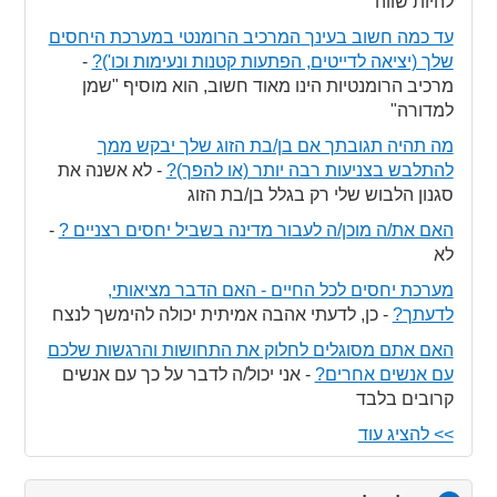
להיות שווה
עד כמה חשוב בעינך המרכיב הרומנטי במערכת היחסים
שלך (יציאה לדייטים, הפתעות קטנות ונעימות וכו')?
-
מרכיב הרומנטיות הינו מאוד חשוב, הוא מוסיף "שמן
למדורה"
מה תהיה תגובתך אם בן/בת הזוג שלך יבקש ממך
להתלבש בצניעות רבה יותר (או להפך)?
-
לא אשנה את
סגנון הלבוש שלי רק בגלל בן/בת הזוג
האם את/ה מוכן/ה לעבור מדינה בשביל יחסים רצניים ?
-
לא
מערכת יחסים לכל החיים - האם הדבר מציאותי,
לדעתך?
-
כן, לדעתי אהבה אמיתית יכולה להימשך לנצח
האם אתם מסוגלים לחלוק את התחושות והרגשות שלכם
עם אנשים אחרים?
-
אני יכול/ה לדבר על כך עם אנשים
קרובים בלבד
>> להציג עוד