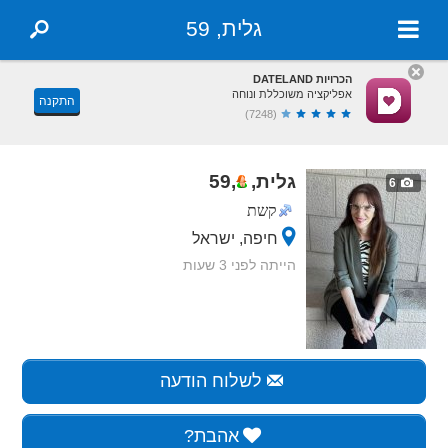
גלית, 59
הכרויות DATELAND
אפליקציה משוכללת ונוחה
התקנה
(7248)
גלית,
,
59
6
קשת
חיפה, ישראל
הייתה לפני 3 שעות
לשלוח הודעה
אהבת?