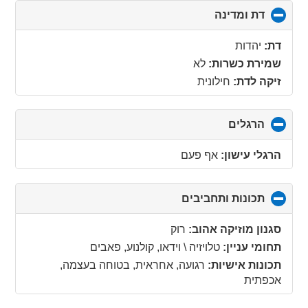
דת ומדינה
click
to
collapse
דת:
יהדות
contents
שמירת כשרות:
לא
זיקה לדת:
חילונית
הרגלים
click
to
collapse
הרגלי עישון:
אף פעם
contents
תכונות ותחביבים
click
to
collapse
סגנון מוזיקה אהוב:
רוק
contents
תחומי עניין:
טלויזיה \ וידאו, קולנוע, פאבים
תכונות אישיות:
רגועה, אחראית, בטוחה בעצמה,
אכפתית