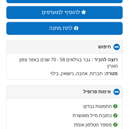
להוסיף למועדפים
לתת מתנה
חיפוש
click
to
collapse
רוצה להכיר :
גבר בגילאים 58 - 70 שנים
באזור
צפון
contents
הארץ
מטרה:
חברות, אהבה, נישואין, בילוי
אימות פרופיל
click
to
collapse
התמונות נבדקו
contents
כתובת מייל מאושרת
מספר הטלפון אומת