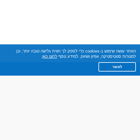
האתר עושה שימוש ב-cookies כדי לספק לך חווית גלישה טובה יותר, וכן
למטרות סטטיסטיקה, אפיון ושיווק. למידע נוסף
לחצו כאן
.
לאשר
Capiyot.co.il
תקנון
מדיניות הפרטיות
שאלות נפוצות
צרו קשר
אתר רגיל
חוות דעת של גולשים
לאנשים עם מוגבליות
חבר ברשת בינלאומית של אתרי היכרויות, בבעלות ובניהול חברת DABLTECH
LTD, ישראל.