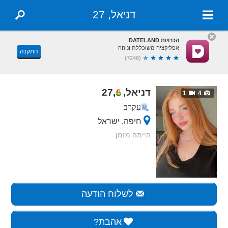
דניאל, 27
הכרויות DATELAND
אפליקציה משוכללת ונוחה
התקנה
(7248)
דניאל,
,
27
1
4
עקרב
חיפה, ישראל
הייתה מזמן
לשלוח הודעה
אהבת?