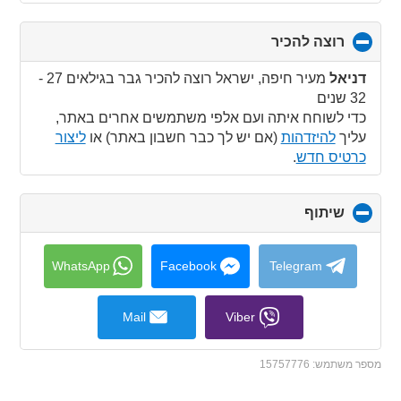
רוצה להכיר
click
to
collapse
דניאל
מעיר חיפה, ישראל רוצה להכיר גבר בגילאים 27 -
contents
32 שנים
כדי לשוחח איתה ועם אלפי משתמשים אחרים באתר,
עליך
להיזדהות
(אם יש לך כבר חשבון באתר) או
ליצור
כרטיס חדש
.
שיתוף
click
to
collapse
contents
WhatsApp
Facebook
Telegram
Mail
Viber
מספר משתמש:
15757776