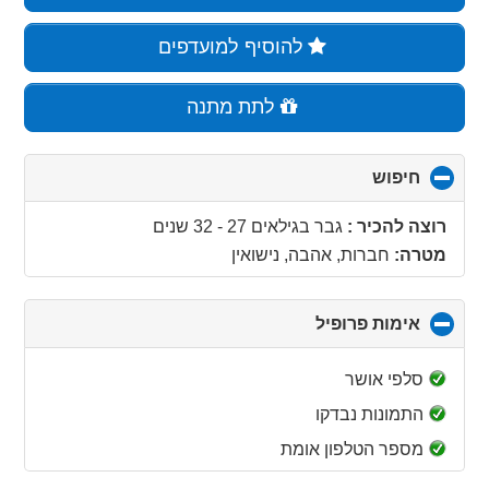
להוסיף למועדפים
לתת מתנה
חיפוש
click
to
collapse
רוצה להכיר :
גבר בגילאים 27 - 32 שנים
contents
מטרה:
חברות, אהבה, נישואין
אימות פרופיל
click
to
collapse
סלפי אושר
contents
התמונות נבדקו
מספר הטלפון אומת