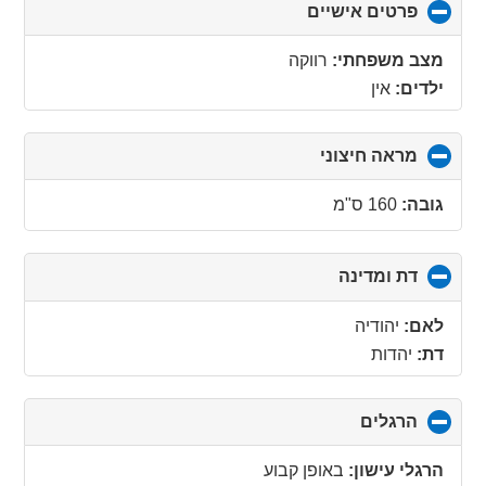
פרטים אישיים
click
to
collapse
מצב משפחתי:
רווקה
contents
ילדים:
אין
מראה חיצוני
click
to
collapse
גובה:
160 ס"מ
contents
דת ומדינה
click
to
collapse
לאם:
יהודיה
contents
דת:
יהדות
הרגלים
click
to
collapse
הרגלי עישון:
באופן קבוע