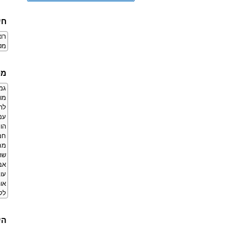
חי
רו
מט
מס
גמ
לה
עם
הו
חם
מח
שהן
אבנ
עוב
אוה
לל
הי