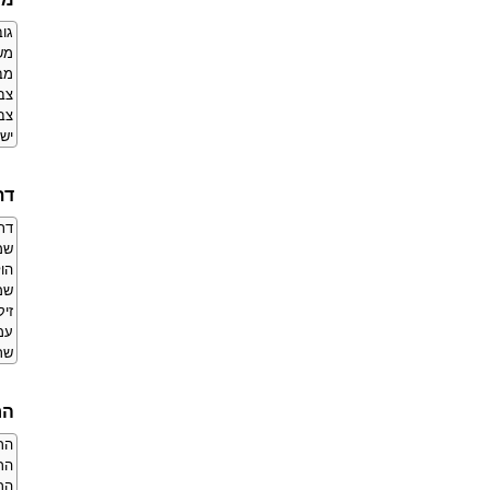
גובה:
משקל
מבנ
צב
צבע
יש 
דת
דת
שמ
הו
שמ
זיק
עמ
שר
הר
הרג
הר
הרג