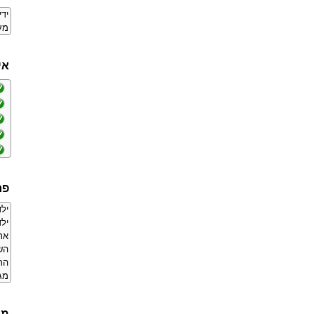
יד
מע
אי
פר
ילד
ילד
אר
הש
הת
מג
מר