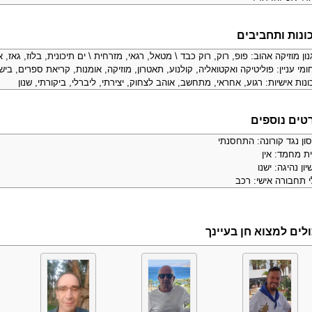
ונות ותחביבים
ון מוזיקה אהוב: פופ, רוק, רוק כבד \ מטאל, רגאי, מזרחית \ ים תיכונית, בלוז, גאז, א
מי עניין: פוליטיקה ואקטואליה, קולנוע, תאטרון, מוזיקה, אומנות, קריאת ספרים, בישו
נות אישיות: רגוע, אחראי, מתחשב, אוהב לצחוק, יצירתי, ליברלי, ביקורתי, שנון
טים נוספים
ון נגד קורונה: התחסנתי
ית מחמד: אין
יון נהיגה: ישנו
י תחבורה אישי: רכב
ולים למצוא חן בעיינך