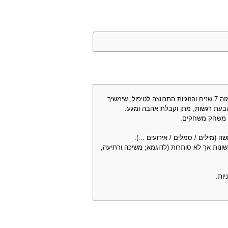
מונוגמי באופי (דוחה גם פלירטים), אבל בכורח הנסיבות (יש לי בת זוג בתהליך דמנטי מזה 7 שנים והזוגיות התכווצה לטיפול, שימשיך
הבעת רגשות, מתן וקבלת אהבה ומגע.
לא משחק משחקים.
(מילים / סמלים / אירועים ...).
ונות אך לא סותרות (לדוגמא; משיכה ורתיעה,
יות.