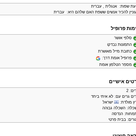
יעת שפות: אנגלית , עברית
וניין להכיר אנשים ששפת האם שלהם היא: עברית
מות פרופיל
סלפי אושר
התמונות נבדקו
כתובת מייל מאושרת
פרופיל אומת דרך:
מספר הטלפון אומת
טים אישיים
ים: 2
ים גרים עם: לא איתי ביחד
ץ מולדת:
ישראל
כלה: השכלה גבוהה
מחות: הנדסה
ורים: בבית פרטי
אה חיצוני