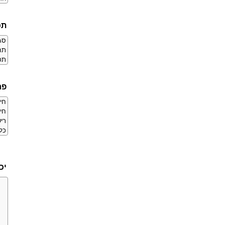
תכ
סגנ
תחו
תכו
פר
חיס
חי
ריש
כל
יכ