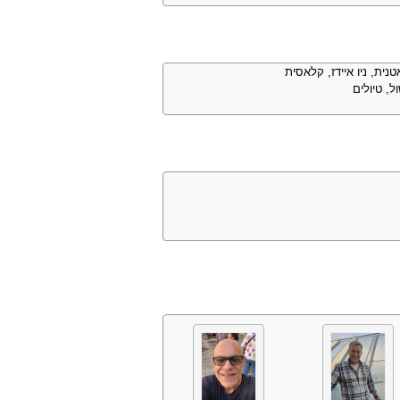
טנית, ניו איידז, קלאסית
ל, טיולים