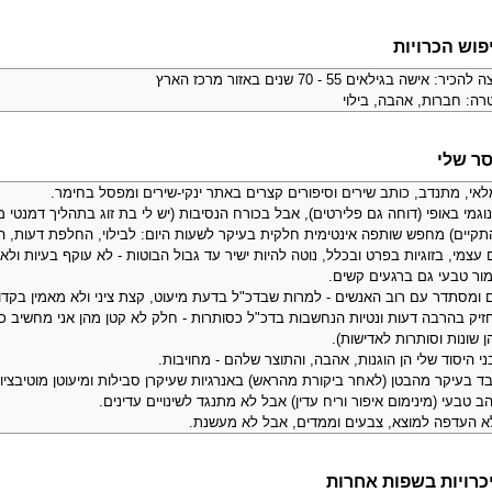
פוש הכרויות
צה להכיר:
אישה בגילאים 55 - 70 שנים באזור מרכז הארץ
רה:
חברות, אהבה, בילוי
ר שלי
לאי, מתנדב, כותב שירים וסיפורים קצרים באתר ינקי-שירים ומפסל בחימר.
תקיים) מחפש שותפה אינטימית חלקית בעיקר לשעות היום: לבילוי, החלפת דעות, 
 עצמי, בזוגיות בפרט ובכלל, נוטה להיות ישיר עד גבול הבוטות - לא עוקף בעיות ו
מור טבעי גם ברגעים קשים.
 ומסתדר עם רוב האנשים - למרות שבדכ"ל בדעת מיעוט, קצת ציני ולא מאמין בקדושה 
זיק בהרבה דעות ונטיות הנחשבות בדכ"ל כסותרות - חלק לא קטן מהן אני מחשיב כש
 שונות וסותרות לאדישות).
י היסוד שלי הן הוגנות, אהבה, והתוצר שלהם - מחויבות.
ד בעיקר מהבטן (לאחר ביקורת מהראש) באנרגיות שעיקרן סבילות ומיעוטן מוטיבציונ
ב טבעי (מינימום איפור וריח עדין) אבל לא מתנגד לשינויים עדינים.
א העדפה למוצא, צבעים וממדים, אבל לא מעשנת.
כרויות בשפות אחרות