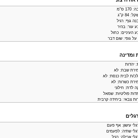
 170 ס"מ
: 84 ק"ג
ה גוף: רגיל
ע עור: בהיר
 העיניים: כחול
על גופי: שום דבר
 ומדינה
: יהדות
ירת שבת: לא
לכ/ת לבית כנסת: לא
ירת כשרות: לא
ה לדת: חילוני
דות פוליטיות: שמאל
ות צבאי: ביחידה קרבית
גלים
לי עישון: אף פעם
גלי שתיה: לפעמים
לי אכילה: רגיל