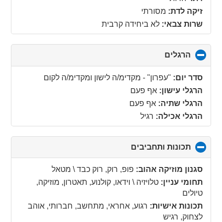
זיקה לדת:
מסורתי
שרות צבאי:
לא ביחידה קרבית
הרגלים
click
to
collapse
סדר יום:
"עפרון" - מקדימ/ה לישון ומקדימ/ה לקום
contents
הרגלי עישון:
אף פעם
הרגלי שתיה:
אף פעם
הרגלי אכילה:
רגיל
תכונות ותחביבים
click
to
collapse
סגנון מוזיקה אהוב:
פופ, רוק, רוק כבד \ מטאל
contents
תחומי עניין:
טלויזיה \ וידאו, קולנוע, תאטרון, מוזיקה,
טיולים
תכונות אישיות:
רגוע, אחראי, מתחשב, חברותי, אוהב
לצחוק, רגיש