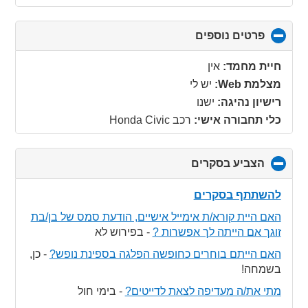
פרטים נוספים
click
to
collapse
חיית מחמד:
אין
contents
מצלמת Web:
יש לי
רישיון נהיגה:
ישנו
כלי תחבורה אישי:
רכב Honda Civic
הצביע בסקרים
click
to
collapse
להשתתף בסקרים
contents
האם היית קורא/ת אימייל אישיים, הודעת סמס של בן/בת
זוגך אם הייתה לך אפשרות ?
-
בפירוש לא
האם הייתם בוחרים כחופשה הפלגה בספינת נופש?
-
כן,
בשמחה!
מתי את/ה מעדיפה לצאת לדייטים?
-
בימי חול