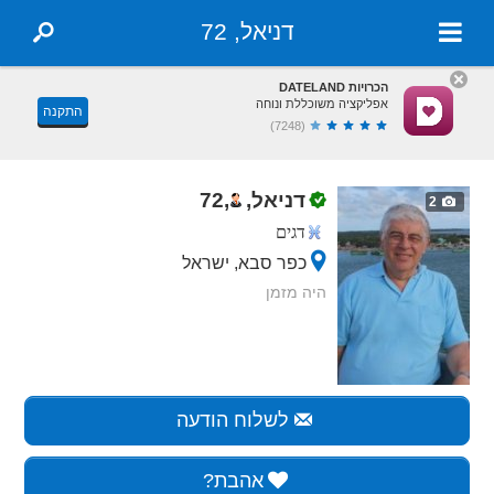
דניאל, 72
הכרויות DATELAND
אפליקציה משוכללת ונוחה
התקנה
(7248)
דניאל,
,
72
2
דגים
כפר סבא, ישראל
היה מזמן
לשלוח הודעה
אהבת?