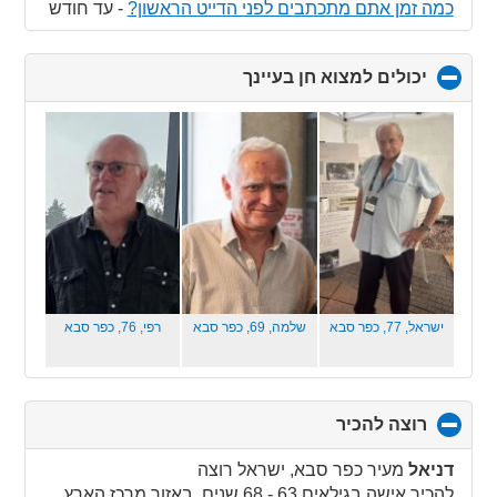
כמה זמן אתם מתכתבים לפני הדייט הראשון?
-
עד חודש
יכולים למצוא חן בעיינך
click
to
collapse
contents
ישראל, 77,
כפר סבא
שלמה, 69,
כפר סבא
רפי, 76,
כפר סבא
רוצה להכיר
click
to
collapse
דניאל
מעיר כפר סבא, ישראל רוצה
contents
להכיר אישה בגילאים 63 - 68 שנים באזור מרכז הארץ.