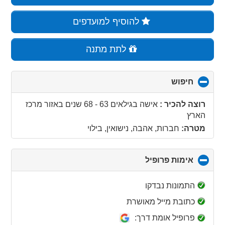
להוסיף למועדפים
לתת מתנה
חיפוש
click
to
collapse
רוצה להכיר :
אישה בגילאים 63 - 68 שנים
באזור
מרכז
contents
הארץ
מטרה:
חברות, אהבה, נישואין, בילוי
אימות פרופיל
click
to
collapse
התמונות נבדקו
contents
כתובת מייל מאושרת
פרופיל אומת דרך: