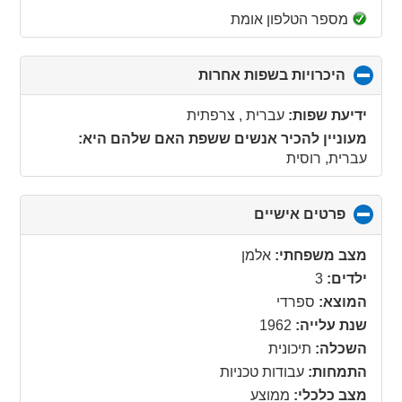
מספר הטלפון אומת
היכרויות בשפות אחרות
click
to
collapse
ידיעת שפות:
עברית , צרפתית
contents
מעוניין להכיר אנשים ששפת האם שלהם היא:
עברית, רוסית
פרטים אישיים
click
to
collapse
מצב משפחתי:
אלמן
contents
ילדים:
3
המוצא:
ספרדי
שנת עלייה:
1962
השכלה:
תיכונית
התמחות:
עבודות טכניות
מצב כלכלי:
ממוצע