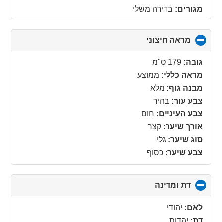
מגורים:
בדירה משלי
מראה חיצוני
click
to
collapse
גובה:
179 ס"מ
contents
מראה כללי:
ממוצע
מבנה גוף:
מלא
צבע עור:
בהיר
צבע העיניים:
חום
אורך שיער:
קצר
סוג שיער:
גלי
צבע שיער:
כסוף
דת ומדינה
click
to
collapse
לאם:
יהודי
contents
דת:
יהדות